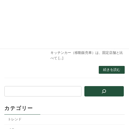
【2026年完全版】キッチンカー開
開業
業の始め方｜資金・許可・成功のコ
ツを専門店が徹底解説
2025年12月25日
「キッチンカーで開業したいけど、何から始め
ればいいかわからない…」 「開業資金はいくら
必要？営業許可はどう取るの？」 このような疑
問をお持ちの方は多いのではないでしょうか。
キッチンカー（移動販売車）は、固定店舗と比
べて […]
続きを読む
カテゴリー
トレンド