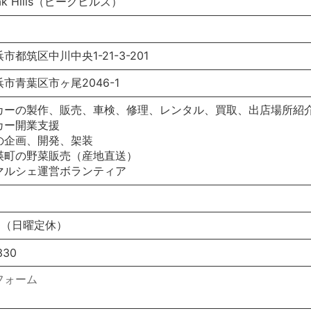
k Hills（ピークヒルズ）
都筑区中川中央1-21-3-201
市青葉区市ヶ尾2046-1
カーの製作、販売、車検、修理、レンタル、買取、出店場所紹
カー開業支援
の企画、開発、架装
瑛町の野菜販売（産地直送）
マルシェ運営ボランティア
:30（日曜定休）
330
フォーム