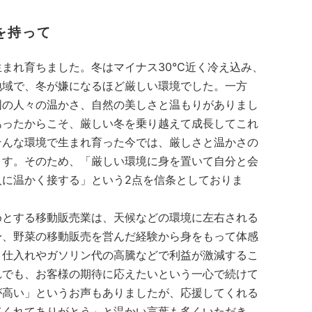
を持って
生まれ育ちました。冬はマイナス30℃近く冷え込み、
地域で、冬が嫌になるほど厳しい環境でした。一方
囲の人々の温かさ、自然の美しさと温もりがありまし
あったからこそ、厳しい冬を乗り越えて成長してこれ
そんな環境で生まれ育った今では、厳しさと温かさの
ます。そのため、「厳しい環境に身を置いて自分と会
人に温かく接する」という2点を信条としておりま
めとする移動販売業は、天候などの環境に左右される
身、野菜の移動販売を営んだ経験から身をもって体感
、仕入れやガソリン代の高騰などで利益が激減するこ
れでも、お客様の期待に応えたいという一心で続けて
が高い」というお声もありましたが、応援してくれる
てくれてありがとう」と温かい言葉も多くいただき、