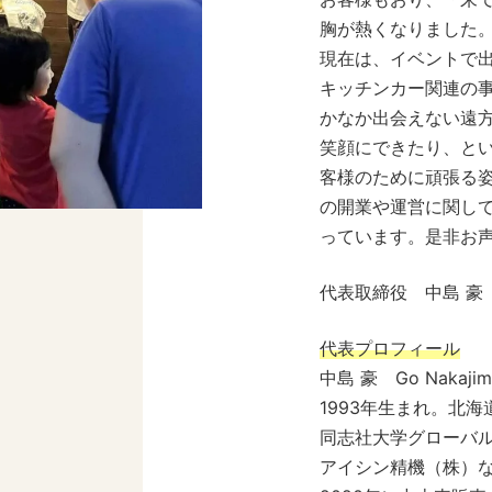
胸が熱くなりました
現在は、イベントで
キッチンカー関連の
かなか出会えない遠
笑顔にできたり、と
客様のために頑張る
の開業や運営に関し
っています。是非お
代表取締役 中島 豪
代表プロフィール
中島 豪 Go Nakajim
1993年生まれ。北
同志社大学グローバ
アイシン精機（株）