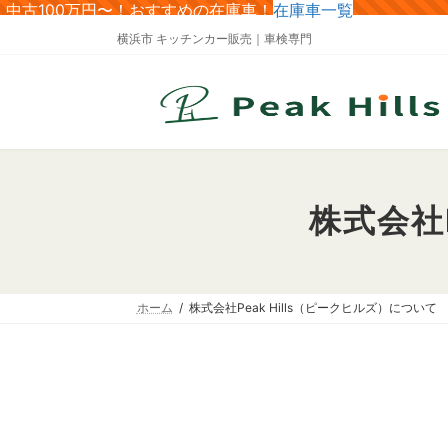
コ
ナ
中古100万円〜！おすすめの在庫車！
在庫車一覧
ン
ビ
横浜市 キッチンカー販売｜車検専門
テ
ゲ
ン
ー
ツ
シ
へ
ョ
ス
ン
キ
に
ッ
移
プ
動
株式会社
ホーム
株式会社Peak Hills（ピークヒルズ）について