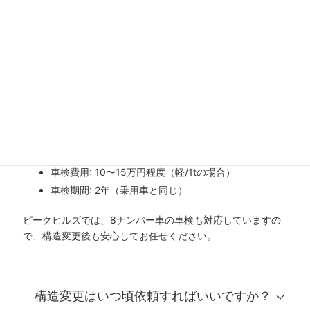
構造変更後も車検は必要ですか？
はい、構造変更後も2年ごとに車検が必要です。
8ナンバー取得後の車検の特徴:
ボックスを載せたまま車検が受けられる
脱着作業が不要
車検費用: 10〜15万円程度（軽/1tの場合）
車検期間: 2年（乗用車と同じ）
ピークヒルズでは、8ナンバー車の車検も対応していますの
で、構造変更後も安心してお任せください。
構造変更はいつ頃依頼すればいいですか？