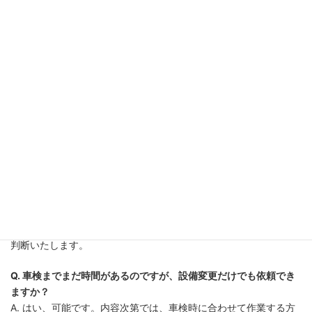
営業時間：9:00〜18:30
定休日：日曜
公式LINE
お問い合わせフォーム
よくある質問
Q. 設備変更にどのくらい費用がかかりますか？
A. 設備内容や変更範囲により異なります。無料見積もりで詳細を
ご提示します。
Q. 構造変更が必要かどうか、どう判断すればいいですか？
A. まずは現車を確認させていただきます。専門スタッフが適切に
判断いたします。
Q. 車検までまだ時間があるのですが、設備変更だけでも依頼でき
ますか？
A. はい、可能です。内容次第では、車検時に合わせて作業する方