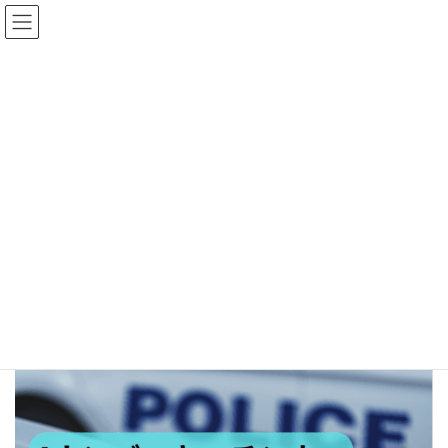
コ
ナ
中古100万円〜！おすすめの在庫車！
在庫車一覧
ン
ビ
テ
ゲ
ン
ー
ツ
シ
へ
ョ
ス
ン
メディア
キ
に
ッ
移
プ
動
ホーム
15
15
15
最
2026年2月10日
2026年7月30日
終
更
新
日
時
: