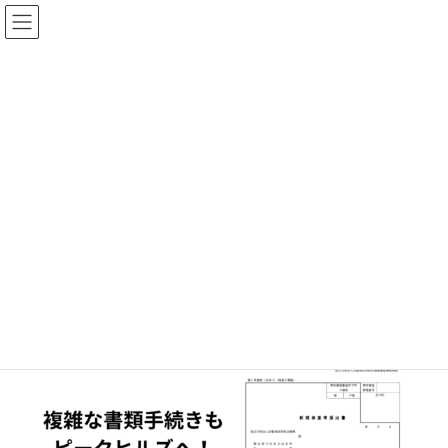
コ
ナ
中古100万円〜！おすすめの在庫車！
在庫車一覧
ン
ビ
テ
ゲ
ン
ー
ツ
シ
へ
ョ
ス
ン
メディア
キ
に
ッ
移
プ
動
ホーム
16
16
16
最
2026年2月10日
2026年7月30日
終
更
新
日
時
: