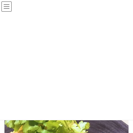
コ
ナ
中古100万円〜！おすすめの在庫車！
在庫車一覧
ン
ビ
テ
ゲ
ン
ー
ツ
シ
へ
ョ
ス
ン
メディア
キ
に
ッ
移
プ
動
ホーム
kitchencar-biryani
kitchencar-biryani
kitchencar-biryani
最
2025年12月26日
2025年12月26日
終
更
新
日
時
: