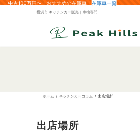
コ
ナ
中古100万円〜！おすすめの在庫車！
在庫車一覧
ン
ビ
横浜市 キッチンカー販売｜車検専門
テ
ゲ
ン
ー
ツ
シ
へ
ョ
ス
ン
キ
に
ッ
移
プ
動
ホーム
キッチンカーコラム
出店場所
出店場所