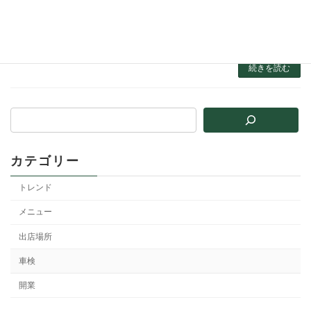
けたらしい」 最近、このような情報がキッチン
カー業界で話題になっています。 実際、2026
年に入ってから、Peak Hills（ピークヒルズ）
への構造変更のご依頼が急増しています […]
続きを読む
カテゴリー
トレンド
メニュー
出店場所
車検
開業