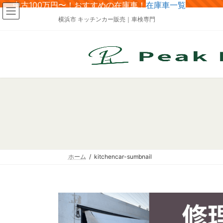
コ
ナ
中古100万円〜！おすすめの在庫車！
在庫車一覧
ン
ビ
横浜市 キッチンカー販売｜車検専門
テ
ゲ
ン
ー
ツ
シ
へ
ョ
ス
ン
キ
に
ッ
移
プ
動
ホーム
kitchencar-sumbnail