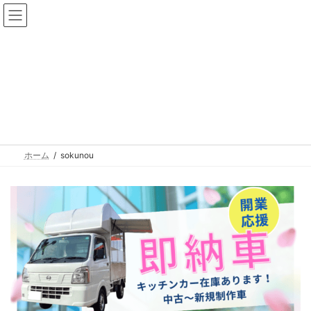
コ
ナ
中古100万円〜！おすすめの在庫車！
在庫車一覧
ン
ビ
テ
ゲ
ン
ー
ツ
シ
へ
ョ
ス
ン
sokunou
キ
に
ッ
移
プ
動
ホーム
sokunou