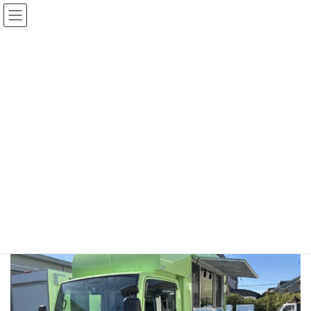
コ
ナ
中古100万円〜！おすすめの在庫車！
在庫車一覧
ン
ビ
テ
ゲ
ン
ー
ツ
シ
へ
ョ
ス
ン
メディア
キ
に
ッ
移
プ
動
ホーム
最
2026年1月12日
2026年1月12日
終
更
新
日
時
: