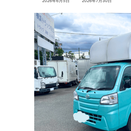
最
2026年6月5日
2026年7月30日
終
更
新
日
時
: