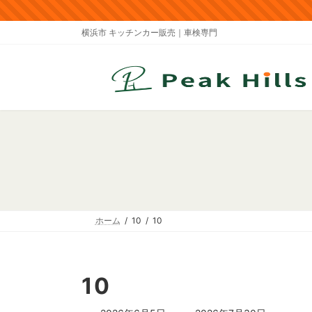
コ
ナ
ン
ビ
横浜市 キッチンカー販売｜車検専門
テ
ゲ
ン
ー
ツ
シ
へ
ョ
ス
ン
キ
に
ッ
移
プ
動
ホーム
10
10
10