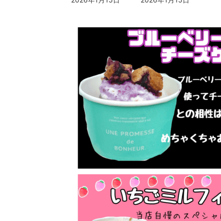
終
更
新
日
時
: