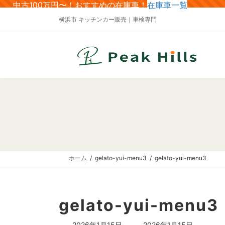
コ
ナ
中古100万円〜！おすすめの在庫車！
在庫車一覧
ン
ビ
横浜市 キッチンカー販売｜車検専門
テ
ゲ
ン
ー
ツ
シ
へ
ョ
ス
ン
キ
に
ッ
移
プ
動
ホーム
gelato-yui-menu3
gelato-yui-menu3
gelato-yui-menu3
最
2026年1月15日
2026年1月15日