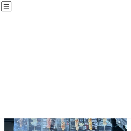
コ
ナ
中古100万円〜！おすすめの在庫車！
在庫車一覧
ン
ビ
テ
ゲ
ン
ー
ツ
シ
へ
ョ
ス
ン
メディア
キ
に
ッ
移
プ
動
ホーム
kitchencar-sho-menu
kitchencar-sho-menu
kitchencar-sho-menu
最
2026年1月12日
2026年1月12日
終
更
新
日
時
: