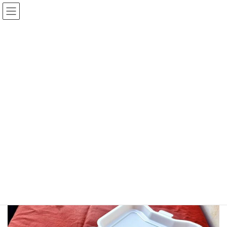
コ
ナ
中古100万円〜！おすすめの在庫車！
在庫車一覧
ン
ビ
テ
ゲ
ン
ー
ツ
シ
へ
ョ
ス
ン
メディア
キ
に
ッ
移
プ
動
ホーム
S__38289418_0
S__38289418_0
S__38289418_0
最
2026年1月5日
2026年1月5日
終
更
新
日
時
: