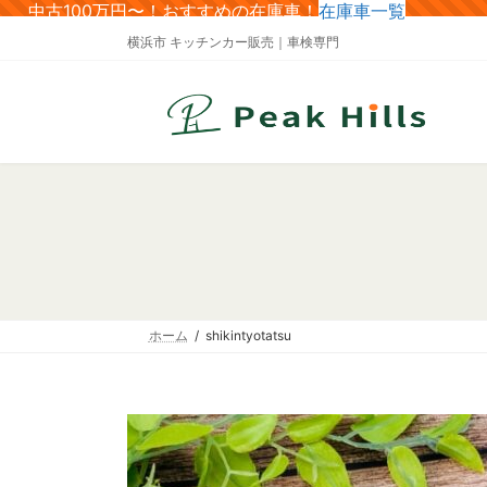
コ
ナ
中古100万円〜！おすすめの在庫車！
在庫車一覧
ン
ビ
横浜市 キッチンカー販売｜車検専門
テ
ゲ
ン
ー
ツ
シ
へ
ョ
ス
ン
キ
に
ッ
移
プ
動
ホーム
shikintyotatsu