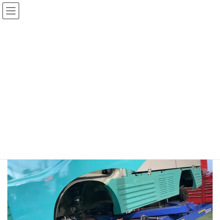
コ
ナ
中古100万円〜！おすすめの在庫車！
在庫車一覧
ン
ビ
テ
ゲ
ン
ー
ツ
シ
へ
ョ
ス
ン
DA3F8450-B584-41BA-
キ
に
ッ
移
871E-0E88FE0D1A8B
プ
動
ホーム
DA3F8450-B584-41BA-871E-0E88FE0D1A8B