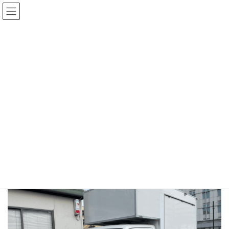
コ
ナ
中古100万円〜！おすすめの在庫車！
在庫車一覧
ン
ビ
テ
ゲ
ン
ー
ツ
シ
へ
ョ
ス
ン
メディア
キ
に
ッ
移
プ
動
ホーム
22
22
22
最
2026年2月13日
2026年7月30日
終
更
新
日
時
: