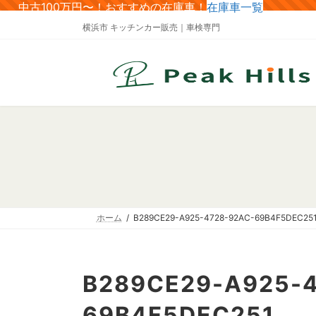
コ
ナ
中古100万円〜！おすすめの在庫車！
在庫車一覧
ン
ビ
横浜市 キッチンカー販売｜車検専門
テ
ゲ
ン
ー
ツ
シ
へ
ョ
ス
ン
キ
に
ッ
移
プ
動
ホーム
B289CE29-A925-4728-92AC-69B4F5DEC25
B289CE29-A925-
69B4F5DEC251