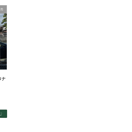
販売
8ナ
む