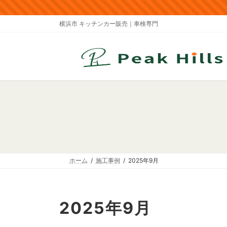
コ
ナ
ン
ビ
横浜市 キッチンカー販売｜車検専門
テ
ゲ
ン
ー
ツ
シ
へ
ョ
ス
ン
キ
に
ッ
移
プ
動
ホーム
施工事例
2025年9月
2025年9月