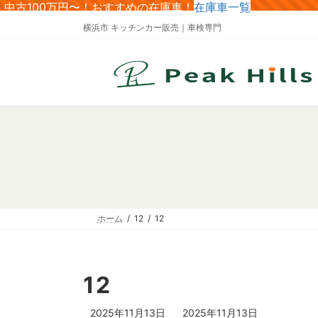
コ
ナ
中古100万円〜！おすすめの在庫車！
在庫車一覧
ン
ビ
横浜市 キッチンカー販売｜車検専門
テ
ゲ
ン
ー
ツ
シ
へ
ョ
ス
ン
キ
に
ッ
移
プ
動
ホーム
12
12
12
最
2025年11月13日
2025年11月13日