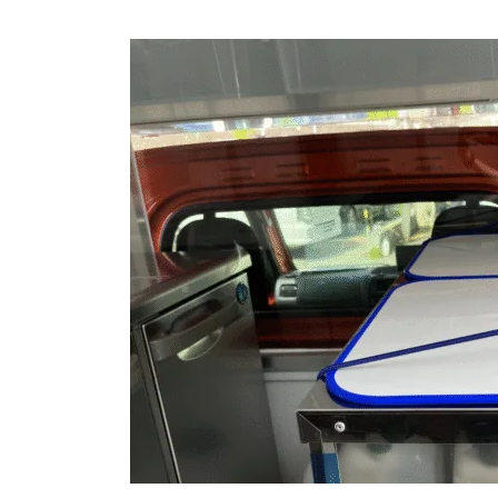
終
更
新
日
時
: