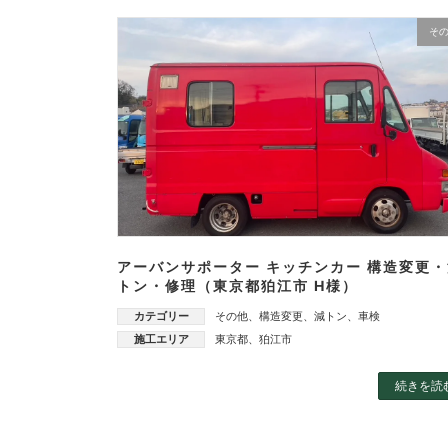
そ
アーバンサポーター キッチンカー 構造変更・
トン・修理（東京都狛江市 H様）
カテゴリー
その他
、
構造変更
、
減トン
、
車検
施工エリア
東京都
、
狛江市
続きを読