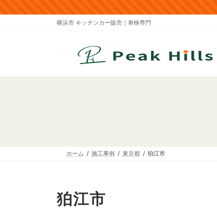
コ
ナ
ン
ビ
横浜市 キッチンカー販売｜車検専門
テ
ゲ
ン
ー
ツ
シ
へ
ョ
ス
ン
キ
に
ッ
移
プ
動
ホーム
施工事例
東京都
狛江市
狛江市