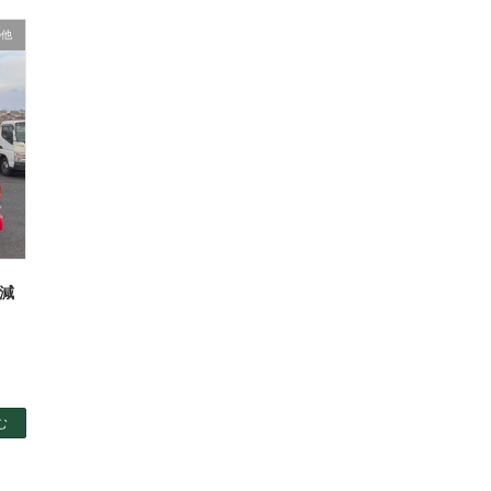
の他
減
む