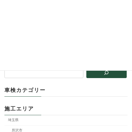
クリッパー ４ナンバーキッチンカー車検（東京都世田谷区 S様）
2025年12月23日
車検カテゴリー
施工エリア
埼玉県
所沢市