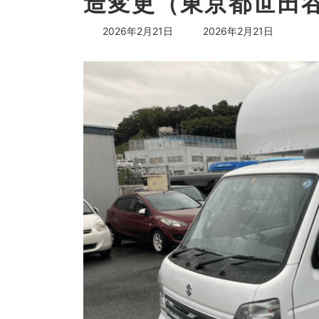
造変更（東京都世田谷
最
2026年2月21日
2026年2月21日
終
更
新
日
時
: