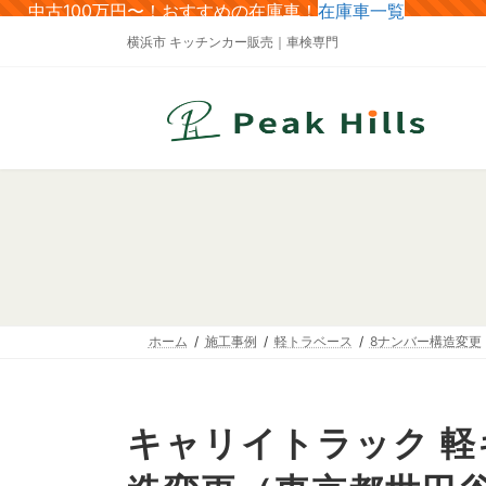
コ
ナ
中古100万円〜！おすすめの在庫車！
在庫車一覧
ン
ビ
横浜市 キッチンカー販売｜車検専門
テ
ゲ
ン
ー
ツ
シ
へ
ョ
ス
ン
キ
に
ッ
移
プ
動
ホーム
施工事例
軽トラベース
8ナンバー構造変更
キャリイトラック 軽