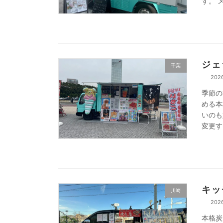
す。 
ジェ
千葉
202
季節の
める本
いのも
変更す
キッ
川崎
202
本格炭