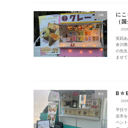
にこ
川崎
（国
202
笑顔あ
奈川県
の先生
ませて
B☆
東京
202
平日ラ
浜市を
ベント