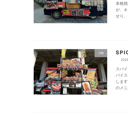
本格焼
が、キ
せり、
SP
川崎
202
スパイ
パイス
します
のメニ