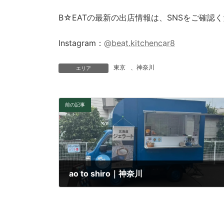
B☆EATの最新の出店情報は、SNSをご確認
Instagram：
@beat.kitchencar8
東京
、
神奈川
エリア
前の記事
ao to shiro｜神奈川
2026年1月16日