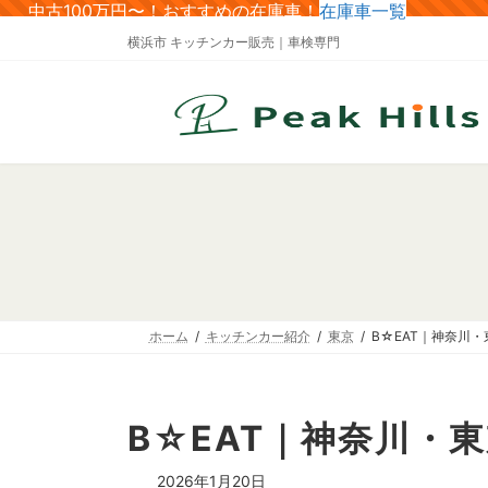
コ
ナ
中古100万円〜！おすすめの在庫車！
在庫車一覧
ン
ビ
横浜市 キッチンカー販売｜車検専門
テ
ゲ
ン
ー
ツ
シ
へ
ョ
ス
ン
キ
に
ッ
移
プ
動
ホーム
キッチンカー紹介
東京
B☆EAT｜神奈川・
B☆EAT｜神奈川・
2026年1月20日