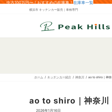
コ
ナ
中古100万円〜！おすすめの在庫車！
在庫車一覧
ン
ビ
横浜市 キッチンカー販売｜車検専門
テ
ゲ
ン
ー
ツ
シ
へ
ョ
ス
ン
キ
に
ッ
移
プ
動
ホーム
キッチンカー紹介
神奈川
ao to shiro｜神
ao to shiro｜神奈川
2026年1月16日